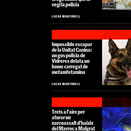
vegi la policia
LUCAS MARTORELL
Impossible escapar
de la Unitat Canina:
un gos policia de
Vidreres delata un
home carregat de
metamfetamina
LUCAS MARTORELL
Trets a l'aire per
aturar un
narcoassalt d'haixix
del Marroc a Malgrat