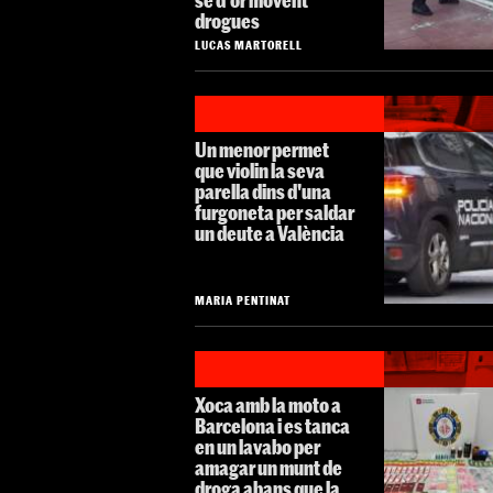
drogues
LUCAS MARTORELL
Un menor permet
que violin la seva
parella dins d'una
furgoneta per saldar
un deute a València
MARIA PENTINAT
Xoca amb la moto a
Barcelona i es tanca
en un lavabo per
amagar un munt de
droga abans que la