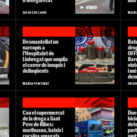
JULIO COLLADO
MARI
Desmantellat un
Batu
narcopís a
drog
l'Hospitalet de
OFF
Llobregat que omplia
Bar
el carrer de ionquis i
vint
delinqüents
i mé
den
MARIA PENTINAT
ORSO
Cau el supermercat
Dues
de la droga a Sant
bici
Pere de Ribes:
dete
marihuana, haixix i
port
cocaïna amagats
motx