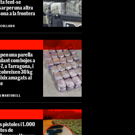
ta fent-se
ar per una altra
ona a la frontera
O COLLADO
pen una parella
ulant com bojos a
-7, a Tarragona, i
cobreixen 30 kg
ixix amagats al
xe
S MARTORELL
 pistoles i 1.000
tes de