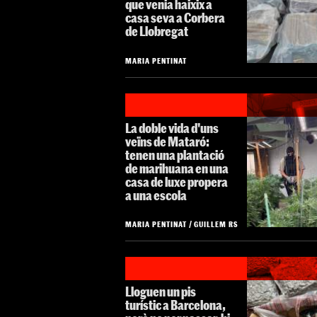
que venia haixix a
casa seva a Corbera
de Llobregat
MARIA PENTINAT
La doble vida d'uns
veïns de Mataró:
tenen una plantació
de marihuana en una
casa de luxe propera
a una escola
MARIA PENTINAT
/
GUILLEM RS
Lloguen un pis
turístic a Barcelona,