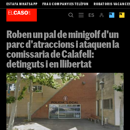
ESTAFA WHATSAPP
FRAU COMPANYIES TELÈFON
ROBATORIS VACANCE
Roben un pal de minigolf d'un
parc d'atraccions i ataquen la
comissaria de Calafell:
detinguts i en llibertat