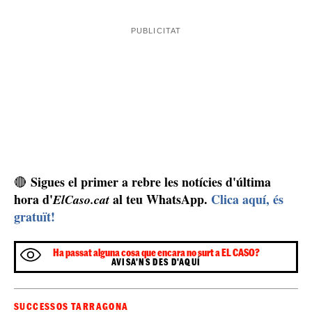
Protestes contra la policia
No és l'únic atac que ha patit una comissaria
25 de juliol
recentment, el dia
, un home va entrar
armat a una comissaria de la Policia Local de
d'apunyalar un
Montornès del Vallès
amb la intenció
agent
va
que hi havia dins. El policia, en pràctiques,
obrir foc
en veure l'home armat dins el quarter i va
mort
abatre'l, causant-li la
. Durant els dies posteriors,
veïns de l'agressor van mobilitzar-se contra la
comissaria, creant aldarulls i fent altres actes vandàlics,
com cremar cotxes i contenidors, motiu pel qual es va
detenir un jove de 18 anys amic d'en Mahamedi, l'home
abatut.