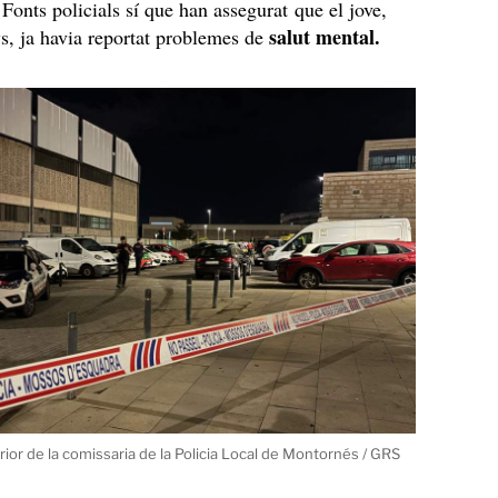
.
Fonts policials sí que han assegurat que el jove,
salut mental.
ys, ja havia reportat problemes de
rior de la comissaria de la Policia Local de Montornés / GRS