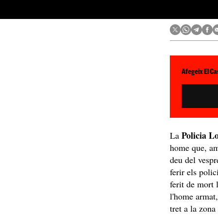
Afegeix El Ca
Policia L
La
home que, amb
deu del vespr
ferir els poli
ferit de mort
l'home armat,
tret a la zon