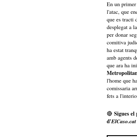
En un primer 
l'atac, que en
que es tracti 
desplegat a l
per donar segu
comitiva judi
ha estat tranq
amb agents de
que ara ha ini
Metropolita
l'home que ha 
comissaria ar
fets a l'inter
Sigues el
🔴
d'
ElCaso.cat