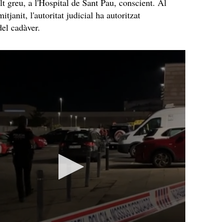
lt greu, a l'Hospital de Sant Pau, conscient. Al
mitjanit, l'autoritat judicial ha autoritzat
del cadàver.