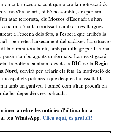
moment, i desconeixent quina era la motivació de
cara no s'ha aclarit, si bé no sembla, ara per ara,
d'un atac terrorista, els Mossos d'Esquadra s'han
a zona on dóna la comissaria amb armes llargues
retat a l'escena dels fets, a l'espera que arribés la
cial i permetés l'aixecament del cadàver. La situació
uil·la durant tota la nit, amb patrullatge per la zona
 paisà i també agents uniformats. La investigació
DIC
Regió
ciat la policia catalana, des de la
de la
na Nord
, servirà per aclarir els fets, la motivació de
increpat els policies i que després ha assaltat la
mat amb un ganivet, i també com s'han produït els
ior de les dependències policials.
 primer a rebre les notícies d'última hora
al teu WhatsApp.
Clica aquí, és gratuït!