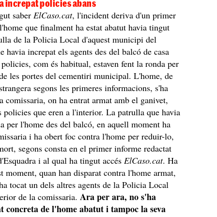
a increpat policies abans
gut saber
ElCaso.cat
, l'incident deriva d'un primer
 l'home que finalment ha estat abatut havia tingut
lla de la Policia Local d'aquest municipi del
e havia increpat els agents des del balcó de casa
 policies, com és habitual, estaven fent la ronda per
de les portes del cementiri municipal. L'home, de
estrangera segons les primeres informacions, s'ha
 la comissaria, on ha entrat armat amb el ganivet,
policies que eren a l'interior. La patrulla que havia
da per l'home des del balcó, en aquell moment ha
missaria i ha obert foc contra l'home per reduir-lo,
 mort, segons consta en el primer informe redactat
'Esquadra i al qual ha tingut accés
ElCaso.cat
. Ha
st moment, quan han disparat contra l'home armat,
ha tocat un dels altres agents de la Policia Local
Ara per ara, no s'ha
terior de la comissaria.
dat concreta de l'home abatut i tampoc la seva