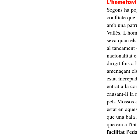
L'home havi
Segons ha po
conflicte que
amb una patru
Vallès. L'hom
seva quan els
al tancament 
nacionalitat 
dirigit fins a
amenaçant els 
estat increpa
entrat a la co
causant-li la
pels Mossos d
estat en aque
que una bala 
que era a l'in
facilitat l'e