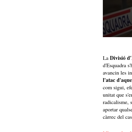
Divisió d
La
d'Esquadra s'h
avancin les i
l'atac d'aque
com sigui, ef
unitat que s'e
radicalisme, s
aportar quals
càrrec del cas