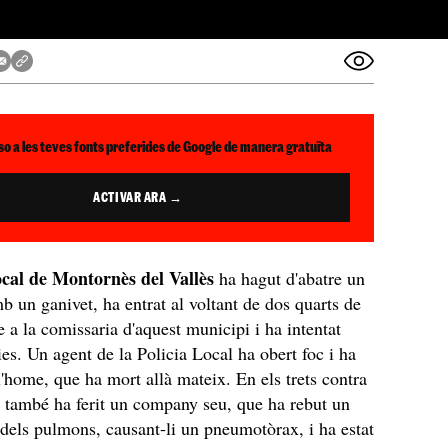
so a les teves fonts preferides de Google de manera gratuïta
ACTIVAR ARA →
ocal de Montornès del Vallès
ha hagut d'abatre un
 un ganivet, ha entrat al voltant de dos quarts de
e a la comissaria d'aquest municipi i ha intentat
cies. Un agent de la Policia Local ha obert foc i ha
 l'home, que ha mort allà mateix. En els trets contra
 també ha ferit un company seu, que ha rebut un
a dels pulmons, causant-li un pneumotòrax, i ha estat