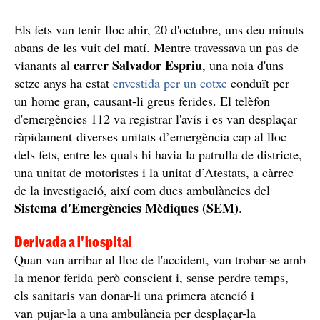
Els fets van tenir lloc ahir, 20 d'octubre, uns deu minuts
abans de les vuit del matí. Mentre travessava un pas de
carrer Salvador Espriu
vianants al
, una noia d'uns
setze anys ha estat
envestida per un cotxe
conduït per
un home gran, causant-li greus ferides. El telèfon
d'emergències 112 va registrar l'avís i es van desplaçar
ràpidament diverses unitats d’emergència cap al lloc
dels fets, entre les quals hi havia la patrulla de districte,
una unitat de motoristes i la unitat d’Atestats, a càrrec
de la investigació, així com dues ambulàncies del
Sistema d'Emergències Mèdiques (SEM)
.
Derivada a l'hospital
Quan van arribar al lloc de l'accident, van trobar-se amb
la menor ferida però conscient i, sense perdre temps,
els sanitaris van donar-li una primera atenció i
van pujar-la a una ambulància per desplaçar-la