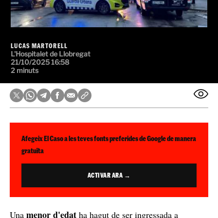
LUCAS MARTORELL
L'Hospitalet de Llobregat
21/10/2025 16:58
2 minuts
Afegeix El Caso a les teves fonts preferides de Google de manera
gratuïta
ACTIVAR ARA →
menor d'edat
Una
ha hagut de ser ingressada a