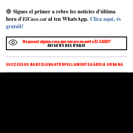
Sigues el primer a rebre les notícies d'última
🔴
hora d'
al teu WhatsApp.
Clica aquí, és
ElCaso.cat
gratuït!
Ha passat alguna cosa que encara no surt a EL CASO?
AVISA'NS DES D'AQUÍ
SUCCESSOS BARCELONA
ATROPELLAMENT
GUÀRDIA URBANA