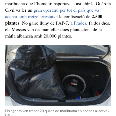
Marihuana per tot arreu
Està previst que durant aquest dijous el detingut sigui
entregat al jutge de guàrdia de Tarragona acusat dels
delictes de tràfic de drogues, resistència i desobediència
i conduir sense permís.
La Unitat d’Investigació de la comissaria de Tarragona,
de manera paral·lela, ha obert una investigació per
aclarir els fets i esbrinar d’on sortien els 20 quilos de