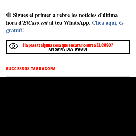
marihuana que l’home transportava. Just ahir la Guàrdia
Civil va fer un
gran operatiu per tot el país que va
2.500
acabar amb tretze arrestats
i la confiscació de
plantes
. No gaire lluny de l’AP-7, a
Prades
, fa dos dies,
els Mossos van desmantellar dues plantacions de la
màfia albanesa amb 20.000 plantes.
Els agents van trobar 20 quilos de marihuana en bosses al cotxe /
CME