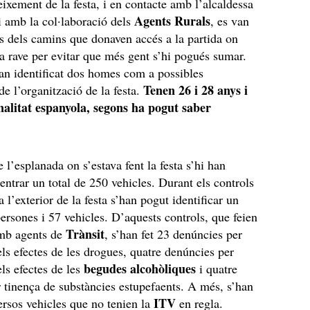
eixement de la festa, i en contacte amb l’alcaldessa
Agents Rurals
i amb la col·laboració dels
, es van
s dels camins que donaven accés a la partida on
 la rave per evitar que més gent s’hi pogués sumar.
n identificat dos homes com a possibles
Tenen 26 i 28 anys i
e l’organització de la festa.
nalitat espanyola, segons ha pogut saber
e l’esplanada on s’estava fent la festa s’hi han
centrar un total de 250 vehicles. Durant els controls
a l’exterior de la festa s’han pogut identificar un
persones i 57 vehicles. D’aquests controls, que feien
Trànsit
mb agents de
, s’han fet 23 denúncies per
els efectes de les drogues, quatre denúncies per
begudes alcohòliques
els efectes de les
i quatre
 tinença de substàncies estupefaents. A més, s’han
ITV
ersos vehicles que no tenien la
en regla.