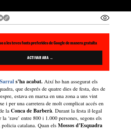
so a les teves fonts preferides de Google de manera gratuïta
ACTIVAR ARA →
 Sarral
s’ha acabat.
Així ho han assegurat els
adra, que després de quatre dies de festa, des de
vespre, estava en marxa en una zona a uns vint
xe i per una carretera de molt complicat accés en
Conca de Barberà
de la
. Durant la festa il·legal
r la ‘rave’ entre 800 i 1.000 persones, segons els
Mossos d’Esquadra
 policia catalana. Quan els