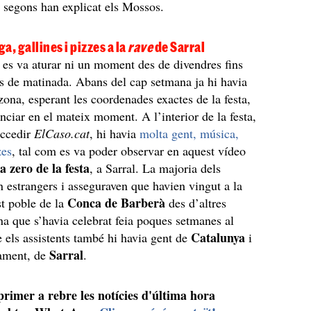
, segons han explicat els Mossos.
a, gallines i pizzes a la
rave
de Sarral
es va aturar ni un moment des de divendres fins
s de matinada. Abans del cap setmana ja hi havia
 zona, esperant les coordenades exactes de la festa,
nciar en el mateix moment. A l’interior de la festa,
accedir
ElCaso.cat
, hi havia
molta gent, música,
zes
, tal com es va poder observar en aquest vídeo
a zero de la festa
, a Sarral. La majoria dels
en estrangers i asseguraven que havien vingut a la
Conca de Barberà
st poble de la
des d’altres
na que s’havia celebrat feia poques setmanes al
Catalunya
 els assistents també hi havia gent de
i
Sarral
tament, de
.
 primer a rebre les notícies d'última hora