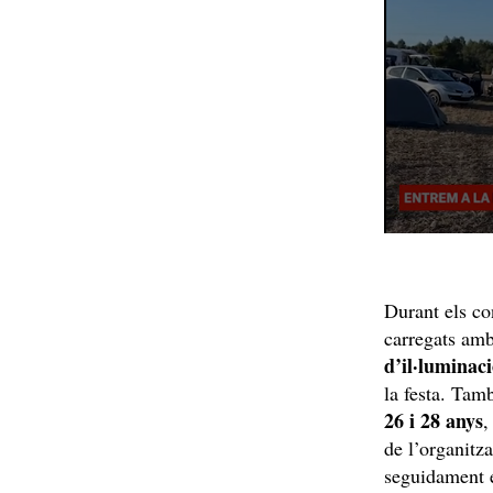
Durant els co
carregats am
d’il·luminac
la festa. Tam
26 i 28 anys
,
de l’organitza
seguidament e