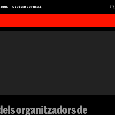
ARRIS
CADÀVER CORNELLÀ
 dels organitzadors de