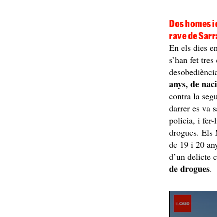
Dos homes id
rave de Sarr
En els dies e
s’han fet tres
desobediència 
anys, de nac
contra la segu
darrer es va 
policia, i fer
drogues. Els
de 19 i 20 an
d’un delicte 
de drogues
.