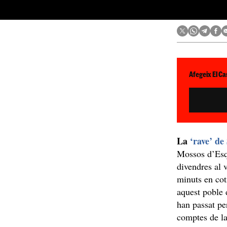
Afegeix El Ca
La
‘rave’ de
Mossos d’Esqu
divendres al 
minuts en cot
aquest poble 
han passat pe
comptes de la