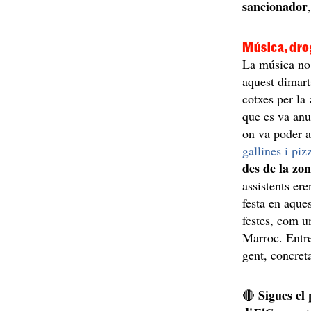
sancionador
Música, drog
La música no 
aquest dimart
cotxes per la
que es va anu
on va poder 
gallines i piz
des de la zon
assistents er
festa en aque
festes, com u
Marroc. Entre
gent, concre
Sigues el
🔴