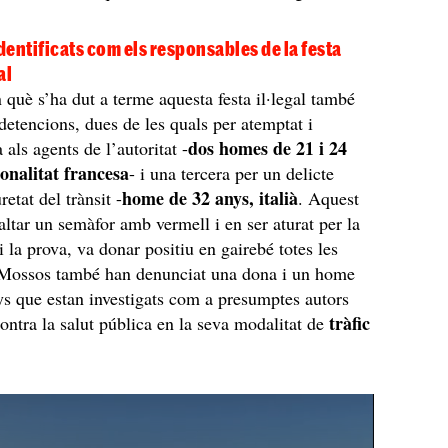
entificats com els responsables de la festa
al
n què s’ha dut a terme aquesta festa il·legal també
 detencions, dues de les quals per atemptat i
dos homes de 21 i 24
als agents de l’autoritat -
ionalitat francesa
- i una tercera per un delicte
home de 32 anys, italià
retat del trànsit -
. Aquest
saltar un semàfor amb vermell i en ser aturat per la
-li la prova, va donar positiu en gairebé totes les
 Mossos també han denunciat una dona i un home
ys que estan investigats com a presumptes autors
tràfic
contra la salut pública en la seva modalitat de