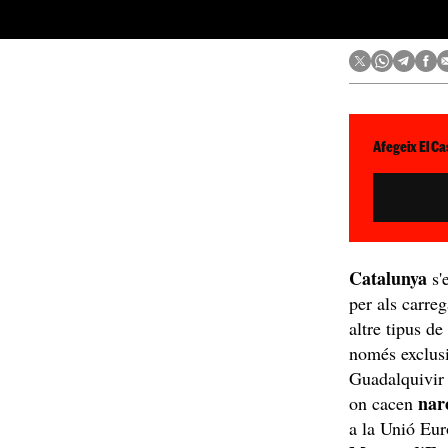
Afegeix El Ca
Catalunya
s'
per als carre
altre tipus d
només exclusi
Guadalquivir 
nar
on cacen
a la Unió Eu