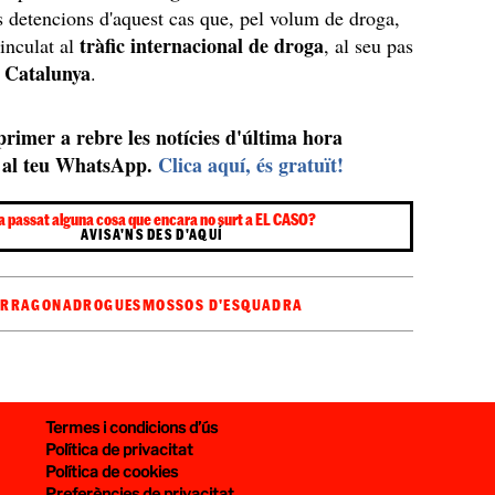
 detencions d'aquest cas que, pel volum de droga,
tràfic internacional de droga
vinculat al
, al seu pas
Catalunya
í
.
 primer a rebre les notícies d'última hora
al teu WhatsApp.
Clica aquí, és gratuït!
a passat alguna cosa que encara no surt a EL CASO?
AVISA'NS DES D'AQUÍ
ARRAGONA
DROGUES
MOSSOS D'ESQUADRA
Termes i condicions d’ús
Política de privacitat
Política de cookies
Preferències de privacitat