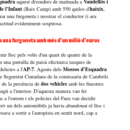
quadra
Vandellòs i
aquest divendres de matinada a
de l'Infant
haixix
(Baix Camp) amb 550 quilos d'
,
rar una furgoneta i mostrar el conductor (i ara
 actitud evidentment sospitosa.
a una furgoneta amb més d'un milió d'euros
enir lloc pels volts d'un quart de quatre de la
 una patrulla de paisà efectuava tasques de
AP-7
Mossos d'Esquadra
elictes a l'
. Agents dels
de Seguretat Ciutadana de la comissaria de Cambrils
dos vehicles
 de la presència de
amb les finestres
ingú a l'interior. D'aquesta manera van fer
 a l'entorn i els policies del Fura van decidir
erò un dels automòbils ja havia abandonat el lloc i
posava a sortir a l'autopista en sentit nord, cap a