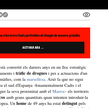
so a les teves fonts preferides de Google de manera gratuïta
ACTIVAR ARA →
està convertit els darrers anys en un lloc estratègic
tràfic de drogues
gaments i
i per a actuacions d'un
e màfies, com la
marsellesa
. Això fa que no sigui
u el sud d'Espanya -fonamentalment Cadis i el
per la seva proximitat amb el
Marroc
- els territoris
cos
amb grans quantitats quan intenten introduir-la
home
detingut
ropea. Un
de 49 anys ha estat
pels