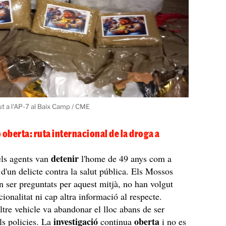
ut a l'AP-7 al Baix Camp / CME
 oberta: ruta internacional de la droga a
detenir
 els agents van
l'home de 49 anys com a
 d'un delicte contra la salut pública. Els Mossos
n ser preguntats per aquest mitjà, no han volgut
acionalitat ni cap altra informació al respecte.
altre vehicle va abandonar el lloc abans de ser
investigació
oberta
ls policies. La
continua
i no es