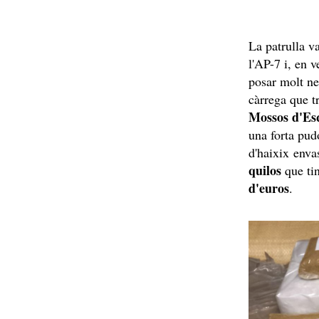
La patrulla v
l'AP-7 i, en v
posar molt ne
càrrega que t
Mossos d'Es
una forta pud
d'haixix enva
quilos
que ti
d'euros
.