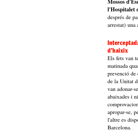
Mossos d'Es
l'Hospitalet 
després de pa
arrestat) una
Interceptad
d'haixix
Els fets van t
matinada quan
prevenció de d
de la Unitat 
van adonar-se
abaixades i n
comprovacions
apropar-se, p
l'altre es dis
Barcelona.