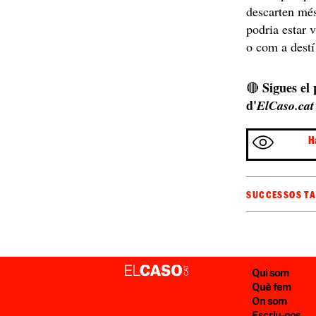
descarten més
podria estar 
o com a dest
Sigues el
🔴
d'
ElCaso.cat
H
SUCCESSOS T
Qui som
Què fem
On som
Escriu-nos