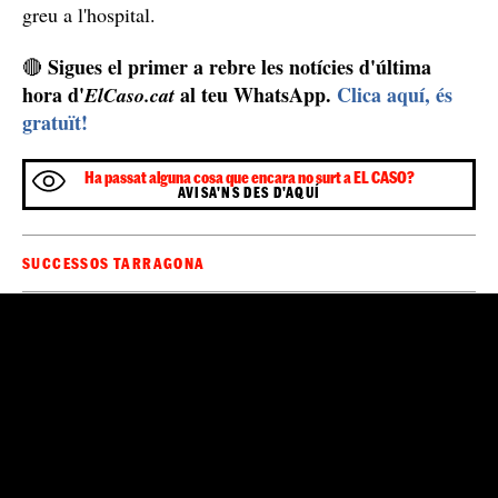
Investigació en curs
Guàrdia Urbana
diligències
La
de Tarragona ha obert
per tal d'esclarir les circumstàncies exactes d'aquest
accident, i per esbrinar què ha pogut ocasionar que el fil
de la traca es trenqués, deixant una dona ferida molt