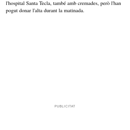
Aquesta víctima ha estat atesa immediatament pels
Protecció Civil
efectius de
desplegats als voltants de la
Rambla Nova, i l'han traslladat d'urgència a l'hospital,
on ha arribat crítica i a hores d'ara continua ingressada
cremades de
a la Unitat de Cures Intensives (UCI) amb
molta gravetat per tot el cos
, sobretot a la cara. Per
altra banda, una altra dona ha hagut de ser evacuada a
l'hospital Santa Tecla, també amb cremades, però l'han