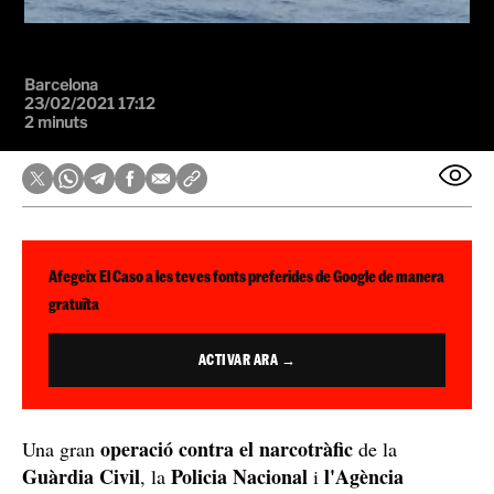
Barcelona
23/02/2021 17:12
2 minuts
Afegeix El Caso a les teves fonts preferides de Google de manera
gratuïta
ACTIVAR ARA →
operació contra el narcotràfic
Una gran
de la
Guàrdia Civil
Policia Nacional
l'Agència
, la
i