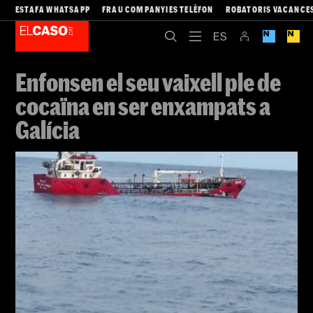
ESTAFA WHATSAPP
FRAU COMPANYIES TELÈFON
ROBATORIS VACANCE
Enfonsen el seu vaixell ple de
cocaïna en ser enxampats a
Galícia