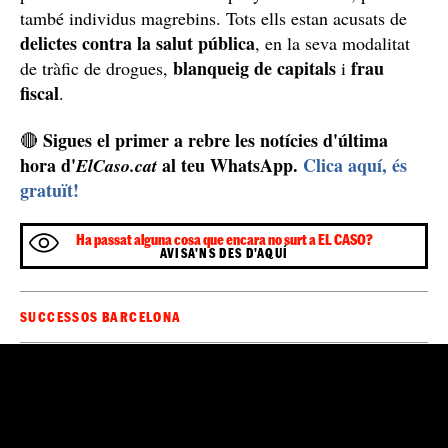
també individus magrebins. Tots ells estan acusats de
delictes contra la salut pública
, en la seva modalitat
blanqueig de capitals
frau
de tràfic de drogues,
i
fiscal
.
Sigues el primer a rebre les notícies d'última
🔴
hora d'
al teu WhatsApp.
Clica aquí, és
ElCaso.cat
gratuït!
Ha passat alguna cosa que encara no surt a EL CASO?
AVISA'NS DES D'AQUÍ
SUCCESSOS BARCELONA