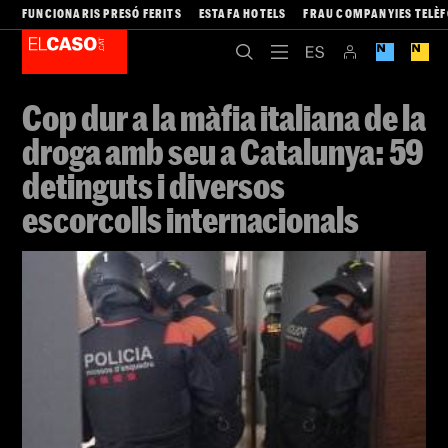
FUNCIONARIS PRESÓ FERITS
ESTAFA HOTELS
FRAU COMPANYIES TELÈ
Cop dur a la màfia italiana de la
droga amb seu a Catalunya: 59
detinguts i diversos
escorcolls internacionals