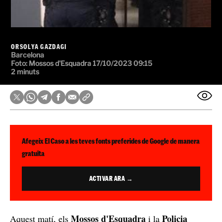
ORSOLYA GAZDAGI
Barcelona
Foto:
Mossos d'Esquadra
17/10/2023 09:15
2 minuts
Afegeix El Caso a les teves fonts preferides de Google de manera
gratuïta
ACTIVAR ARA →
Mossos d'Esquadra
Policia
Aquest matí, els
i la