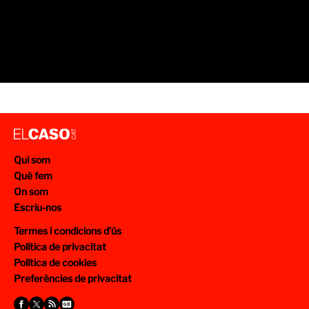
Qui som
Què fem
On som
Escriu-nos
Termes i condicions d’ús
Política de privacitat
Política de cookies
Preferències de privacitat