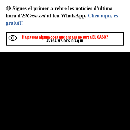
arran que les autoritats russes asseguressin que havia
Russian Exchange
malversat 8 milions de dòlars del
Bank
Moscou
a
. Finalment, en el judici, l'empresari va
declarar que alguns dels seus assistents al banc li havien
pressionat i amenaçat per diners.
És per això que va acabar emigrant a Nova York, on se'l
va acusar en diverses ocasions de la malversació, amb
d'asil polític
deportacions
diverses anades i vingudes
i
imminents, que es van acabar regulant el 2007, quan
se'ls va concedir la nacionalitat. Ara és propietari de
l'empresa TransparentBusiness, i forma part d'Unicorn
Hunters, amb una posició privilegiada als Estats Units,
guerra a Ucraïna
des d'on ha llançat l'atac a Putin. La
Vladímir Putin
ha obert noves incògnites sobre
, com
per exemple
on es troba la seva família
, així com s'han
aixecat polèmiques per algunes
reaccions de famosos
Kylie Jenner
com
.