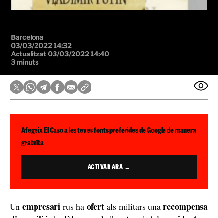
Barcelona
03/03/2022 14:32
Actualitzat 03/03/2022 14:40
3 minuts
Afegeix El Caso a les teves fonts preferides de Google de manera
gratuïta
ACTIVAR ARA →
empresari
ofert
recompensa
Un
rus ha
als militars una