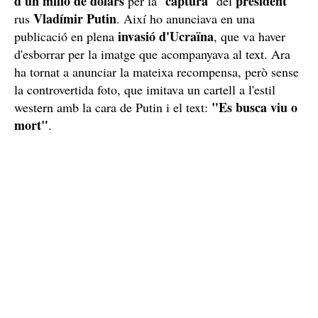
d'un milió de dòlars
captura
president
per la "
" del
Vladímir Putin
rus
. Així ho anunciava en una
invasió d'Ucraïna
publicació en plena
, que va haver
d'esborrar per la imatge que acompanyava al text. Ara
ha tornat a anunciar la mateixa recompensa, però sense
la controvertida foto, que imitava un cartell a l'estil
"Es busca viu o
western amb la cara de Putin i el text:
mort"
.