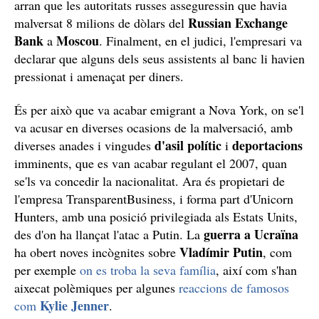
rus / Wikimedia
Konanykhin
Segons recull
The Washington Post
,
va
abandonar els seus estudis de Física a Moscou per
fundar una cooperativa de construcció per a estudiants,
després de la qual cosa va iniciar una sèrie de negocis
que incloïen la banca, inversions en accions i béns
immobles. Així, amb 25 anys havia creat un imperi de
més de cent empreses que el 1992 valien uns 300
milions de dòlars, per la qual cosa va arribar a formar
Washington
part de la primera delegació a
del govern,
Boris Yeltsin
presidit llavors per
.
La tèrbola història d'Alex Konanykhin amb el
govern rus
Mentre vivia als Estats Units, el 1996, va ser detingut
per agents d'immigració al juntament amb la seva
esposa, acusats de trencar les condicions dels seus
visats. Pel que sembla, tot aquest problema va sorgir