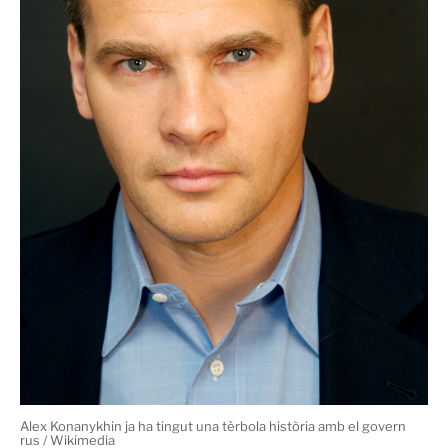
"Es busca viu o mort": ofereix un milió de dòlars
La imatge contradeia les normes d'ús del web i
l'empresari va haver d'eliminar la publicació, però va
tornar a anunciar la recompensa d'un milió de dòlars a
les seves xarxes socials, inclosa Facebook, aquesta
cartell
vegada sense la fotografia. Tanmateix, el
ja s'ha
viral
fet
i molts mitjans s'han fet eco del trencador
anunci, emès per un dels exiliats russos per la repressió
del govern, que ja va tenir una història truculenta.