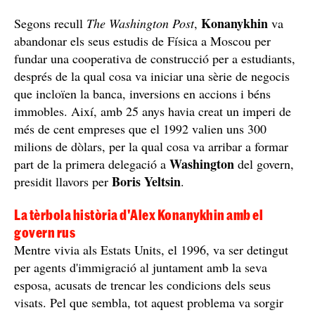
Alex Konanykhin ja ha tingut una tèrbola història amb el govern