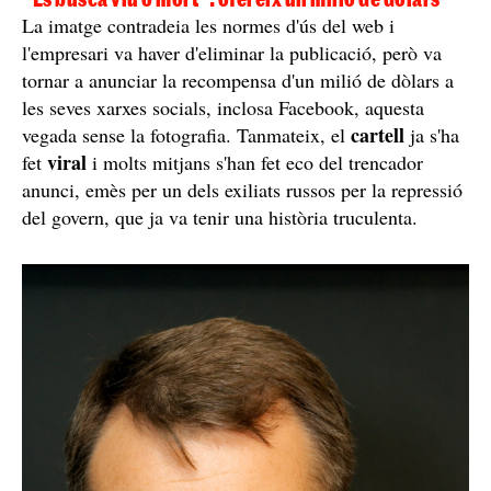
L'empresari ha ofert un milió de dòlars per capturar Putin / Europa
Press
"Com a rus ètnic i ciutadà del país, em veig en el deure
desnazificació de Rússia
moral de facilitar la
.
Continuaré ajudant Ucraïna en els seus heroics esforços
per resistir l'embat de l'horda de Putin", rematava. A
més, acompanyava el missatge amb un muntatge
fotogràfic en el qual apareixia una foto de Putin amb les
Wanted. Dead or alive
paraules: "
. Vladímir Putin for
mass murder", fent referència als cartells típics de
recerca de malfactors a l'oest i que podria traduir com
Es busca. Viu o mort
a: "
. Vladímir Putin per
assassinat en massa".