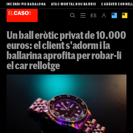
INCENDI PIS BADALONA
ATAC MORTAL NOU BARRIS
CADÀVER CORNEL
Un ball eròtic privat de 10.000
euros: el client s'adorm i la
ballarina aprofita per robar-li
el car rellotge