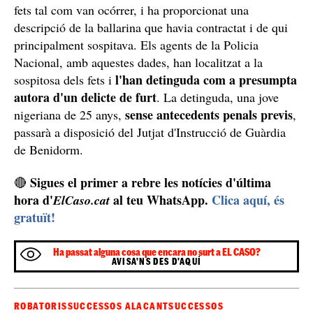
fets tal com van ocórrer, i ha proporcionat una
descripció de la ballarina que havia contractat i de qui
principalment sospitava. Els agents de la Policia
Nacional, amb aquestes dades, han localitzat a la
l'han detinguda com a presumpta
sospitosa dels fets i
autora d'un delicte de furt
. La detinguda, una jove
sense antecedents penals previs
nigeriana de 25 anys,
,
passarà a disposició del Jutjat d'Instrucció de Guàrdia
de Benidorm.
Sigues el primer a rebre les notícies d'última
🔴
hora d'
al teu WhatsApp.
Clica aquí, és
ElCaso.cat
gratuït!
Ha passat alguna cosa que encara no surt a EL CASO?
AVISA'NS DES D'AQUÍ
ROBATORIS
SUCCESSOS ALACANT
SUCCESSOS