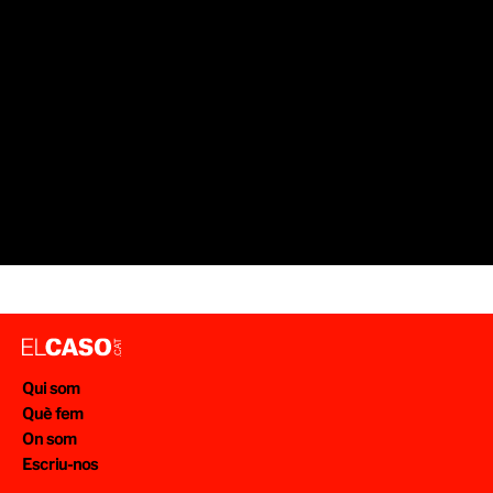
Qui som
Què fem
On som
Escriu-nos