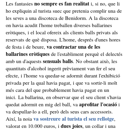
no sempre es fan realitat
Les fantasies
i, si no, que li
ho expliquin al turista suec que pretenia complir una de
les seves a una discoteca de Benidorm. A la discoteca
on havia acudit l'home treballen diverses ballarines
eròtiques, i el local ofereix als clients balls privats als
reservats de què disposa. L'home, després d'unes hores
va contractar una de les
de festa i de beure,
ballarines eròtiques
de l'establiment perquè el delectés
sensuals balls
amb un d'aquests
. No obstant això, les
quantitats d'alcohol ingerit prèviament van fer el seu
efecte, i l'home va quedar-se adormit durant l'exhibició
privada per la qual havia pagat, i que va sortir-li molt
més cara del que probablement havia pagat en un
inici. La ballarina, en observar que el seu client s'havia
aprofitar l'ocasió
quedat adormit en mig del ball, va
i
va despullar-lo a ell, però dels seus cars accessoris.
va sostreure al turista el seu rellotge
Així, la noia
,
dues joies
valorat en 10.000 euros, i
, un collar i una