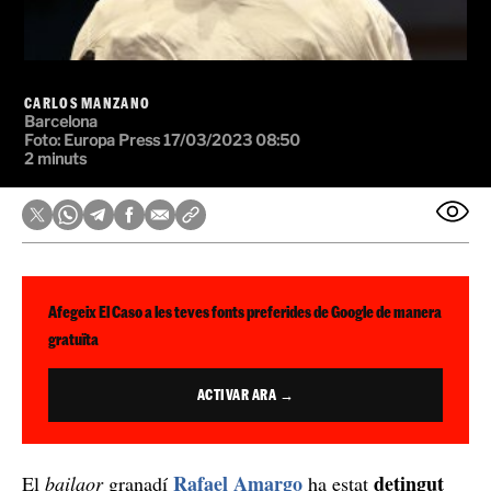
CARLOS MANZANO
Barcelona
Foto:
Europa Press
17/03/2023 08:50
2 minuts
Afegeix El Caso a les teves fonts preferides de Google de manera
gratuïta
ACTIVAR ARA →
Rafael Amargo
detingut
El
bailaor
granadí
ha estat