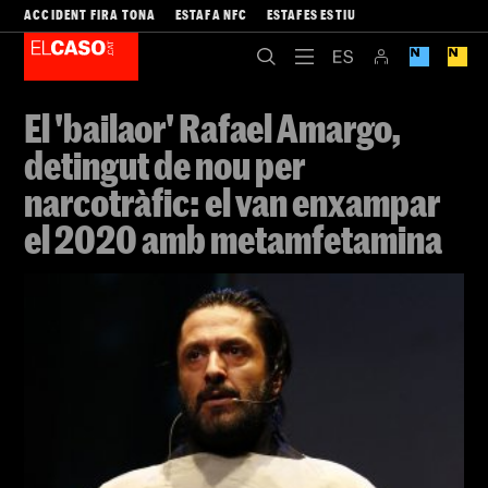
ACCIDENT FIRA TONA
ESTAFA NFC
ESTAFES ESTIU
El 'bailaor' Rafael Amargo,
detingut de nou per
narcotràfic: el van enxampar
el 2020 amb metamfetamina