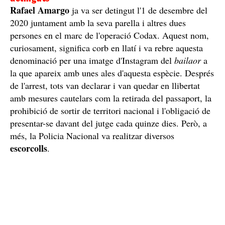
Operació Codax: metamfetamina i quatre
detinguts