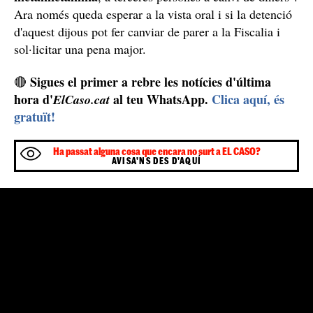
Els agents, després de l'auto dictat pel Jutjat
d'Instrucció número 48 de Madrid per l'entrada i
registre dels domicilis dels acusats, van intervenir a
l'artista tres pots amb Popper, una bossa de
feniletilamina amb 0,089 grams i sis mil·lilitres de
GBL, amb un valor al mercat de 314,19 euros. Tot això
va destapar un presumpte entramat pel qual s'asseurà a
la banqueta dels acusats el proper juny. El fiscal, en
aquell cas, va exposar que entre els mesos d'abril i
Rafael Amargo
desembre del 2020
i l'assistent de
Juan Eduardo S.B.
producció del
bailaor
,
, "es
dedicaven de manera concertada i persistent a la
distribució de substàncies estupefaents, entre d'altres la
metamfetamina
, a terceres persones a canvi de diners".