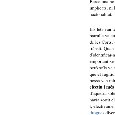
Barcelona no 
implicats, ni 
nacionalitat.
Els fets van t
patrulla va a
de les Corts,
trànsit. Quan 
d'identificar-
emportant-se 
però se'ls va 
que el fugiti
bossa van mira
efectiu i mé
d'aquesta sobt
havia sortit e
i, efectivamen
drogues
divers