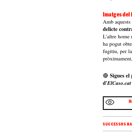
Imatges del 
Amb aquests i
delicte contr
L'altre home 
ha pogut obte
fugitiu, per l
pròximament, 
Sigues el
🔴
d'
ElCaso.cat
H
SUCCESSOS B