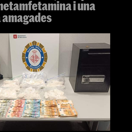
 metamfetamina i una
na amagades