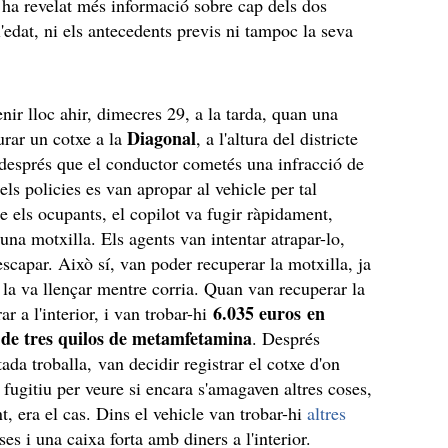
ha revelat més informació sobre cap dels dos
l'edat, ni els antecedents previs ni tampoc la seva
enir lloc ahir, dimecres 29, a la tarda, quan una
Diagonal
turar un cotxe a la
, a l'altura del districte
 després que el conductor cometés una infracció de
els policies es van apropar al vehicle per tal
ne els ocupants, el copilot va fugir ràpidament,
una motxilla. Els agents van intentar atrapar-lo,
escapar. Això sí, van poder recuperar la motxilla, ja
u la va llençar mentre corria. Quan van recuperar la
6.035 euros en
r a l'interior, i van trobar-hi
s de tres quilos de metamfetamina
. Després
ada troballa, van decidir registrar el cotxe d'on
l fugitiu per veure si encara s'amagaven altres coses,
t, era el cas. Dins el vehicle van trobar-hi
altres
es i una caixa forta amb diners a l'interior.