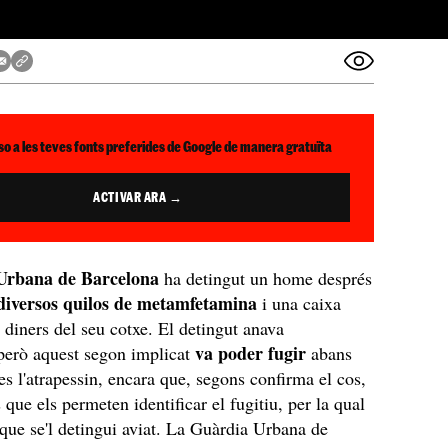
so a les teves fonts preferides de Google de manera gratuïta
ACTIVAR ARA →
Urbana de Barcelona
ha detingut un home després
diversos quilos de metamfetamina
i una caixa
e diners del seu cotxe. El detingut anava
va poder fugir
però aquest segon implicat
abans
es l'atrapessin, encara que, segons confirma el cos,
que els permeten identificar el fugitiu, per la qual
 que se'l detingui aviat. La Guàrdia Urbana de