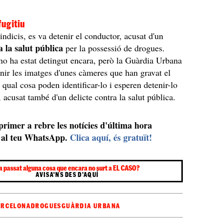
fugitiu
ndicis, es va detenir el conductor, acusat d'un
a la salut pública
per la possessió de drogues.
no ha estat detingut encara, però la Guàrdia Urbana
nir les imatges d'unes càmeres que han gravat el
a qual cosa poden identificar-lo i esperen detenir-lo
acusat també d'un delicte contra la salut pública.
 primer a rebre les notícies d'última hora
al teu WhatsApp.
Clica aquí, és gratuït!
a passat alguna cosa que encara no surt a EL CASO?
AVISA'NS DES D'AQUÍ
ARCELONA
DROGUES
GUÀRDIA URBANA