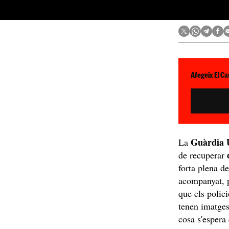
Afegeix El Ca
Guàrdia 
La
de recuperar
forta plena d
acompanyat, 
que els polici
tenen imatges 
cosa s'espera