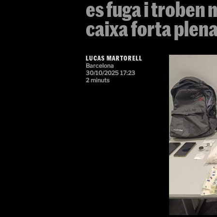
es fuga i troben
caixa forta ple
LUCAS MARTORELL
Barcelona
30/10/2025 17:23
2 minuts