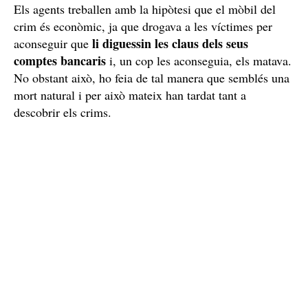
el tenen identificat, encara no l'han aconseguit localitzar
i detenir.
El mòbil del crim és econòmic