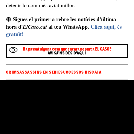
Té antecedents per delictes d'estafa i comet els
crims a la zona del Casco Viejo de Bilbao
Per cometre els crims, queda a casa de les víctimes,
zona del Casco Viejo de
totes elles residents a la
Bilbao
antecedents per estafa
. Té
a la Comunitat de
Madrid i al País Valencià. Qualsevol persona que en
tingui cap pista, que immediatament es posi en contacte
amb l'Ertzaintza, ja que l'estan intentant localitzar per