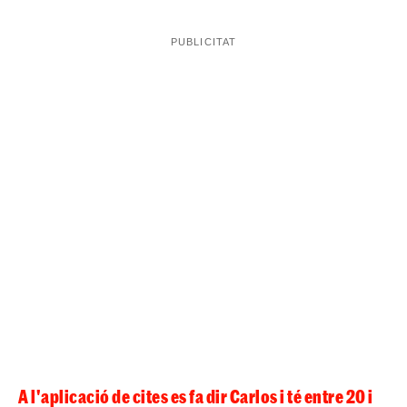
Els agents treballen amb la hipòtesi que el mòbil del
crim és econòmic, ja que drogava a les víctimes per
li diguessin les claus dels seus
aconseguir que
comptes bancaris
i, un cop les aconseguia, els matava.
No obstant això, ho feia de tal manera que semblés una
mort natural i per això mateix han tardat tant a
descobrir els crims.