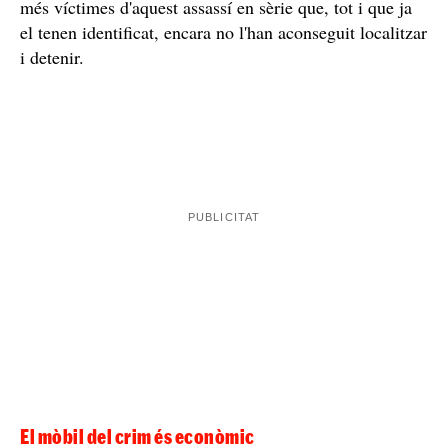
El testimoni del supervivent, clau per saber qui és
el presumpte autor dels fets
La denúncia i el testimoni d'aquest home ha estat
assassí
determinant per poder identificar l'
d'homosexuals
, que s'ha convertit en el criminal més
buscat del País Basc. L'Ertzaintza li atribueix fins a vuit
assassinats, quatre dels quals estan judicialitzats i altres
quatre investigats. Així i tot, no descarten que hi hagi
més víctimes d'aquest assassí en sèrie que, tot i que ja