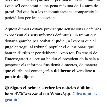
traïdoria i acarnissament
delicte
en context d'un
contra la llibertat sexual
. També demanen deu anys
agressió sexual a menor de 16 anys
més de presó per
.
Al mateix temps, les dues acusacions coincideixen en
les indemnitzacions que l'acusat hauria de pagar a la
família de la petita: 150.000 euros a cadascun dels
pares, 50.000 euros al germà, 25.000 euros a cadascun
dels tres avis i 10.000 euros a les actuals parelles
sentimentals dels pares.
defensa
La
, al seu torn, considera que el seu client va
delicte d'homicidi imprudent
cometre un
, per al qual
demana quatre anys de presó. Amb tot, si el tribunal
conclou que va cometre un assassinat premeditat,
demana aplicar eximents o atenuants pel consum de
droga i reparació del dany –l'home ha posat a disposició
del tribunal el seu patrimoni per indemnitzar la família-