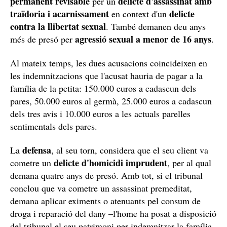
Ha assegurat que va intentar anar a la policia a
confessar, però no va trobar l'accés i que va amagar el
"a les pel·lícules surt que si et
nerviosisme perquè
poses nerviós és pitjor"
. L'home també ha negat haver
contingut
violat a la noia i també haver fet cerques de
sexual amb menors d'edat
, tal com havien detallat els
pèrits informàtics que van examinar els seus ordinadors
i terminals mòbils.
Acusacions i defenses refermen les conclusions
inicials
Durant la sessió d'aquest dimarts, totes les parts han
elevat a definitives les conclusions que van presentar a
l'inici del judici. D'aquesta manera, tant la fiscalia com
l'acusació particular –exercida per la família de la
presó
menor- demanen que es condemni l’acusat a
permanent revisable
delicte d'assassinat amb
per un