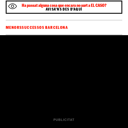
i que se'l condemni a una pena màxima de 14 anys de
presó. Pel que fa a les indemnitzacions, comparteix la
petició feta per les acusacions.
Aquest dimarts estava previst que acusacions i defenses
exposessin els seus informes definitius, un tràmit que
donaria gairebé per acabat el judici, a l'espera que el
jutge entregui al tribunal popular el qüestionari que
hauran d'utilitzar per deliberar. Amb tot, l'extensió de
l'interrogatori a l'acusat ha dut el president de la sala a
posposar els informes fins demà dimecres, de manera
deliberar
a
que el tribunal començarà a
el veredicte
partir de dijous
.
Sigues el primer a rebre les notícies d'última
🔴
hora d'
al teu WhatsApp.
Clica aquí, és
ElCaso.cat
gratuït!