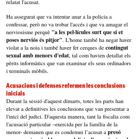
accedir a la força al pis i van trobar el cadàver de la
petita amagada sota un matalàs. Les proves forenses van
detallar com havia mort la petita i també que havia patit
una agressió sexual.
Es defensava d'un "lladre"
Sento sorolls
"
, és terrorífic, jo no puc controlar la meva
ment, em passa pel cap anar a la cuina i agafar dos
ganivets", ha relatat per explicar com assegura que va
reaccionar en veure's en perill.
"Allà no hi podia haver ningú, obro una porta i trobo
lladre
una ombra", ha dit, fent referència al
que
assegura que ell creu que va atacar. "Em cauen els
tinc por
ganivets,
, i és quan agafo pel coll a la
persona", ha afegit. "Amb totes les forces em defensava,
anava amb tot el que podia, i no puc dir res més", ha
relatat l'acusat.