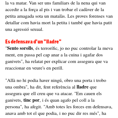
nena baixava de casa dels seus avis per trobar-se amb el
seu pare, que l'esperava al carrer.
Joan Francesc López Ortiz entrant al pis on, presumptament, va
assassinar a Laia Alsina / ACN
La va fer entrar a la força a casa i allà, presumptament,
la va matar. Van ser uns familiars de la nena qui van