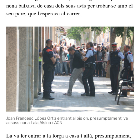
L'esgarrifós relat del crim
La seva tesi de defensa pivota sobre el seu consum de
cocaïna i d'alcohol les hores prèvies al crim, un fet que
assegura, li va fer perdre el control.
Ara per ara, però,
tots els testimonis neguen el seu estat.
D'aquesta manera, vol fer creure al jurat popular que es
va espantar i que va matar a la nena pensant-se que era
un lladre. Segons l'acusació, la va segrestar i quan la