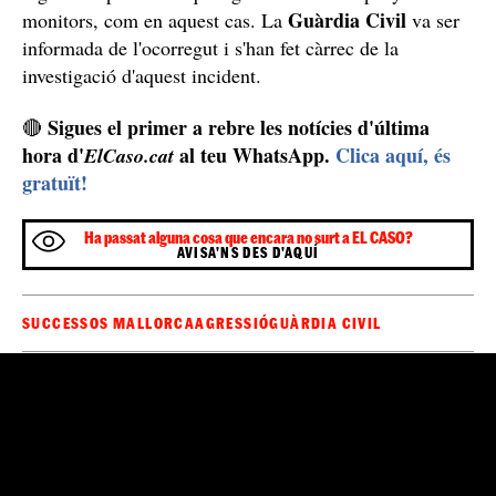
Guàrdia Civil
monitors, com en aquest cas. La
va ser
informada de l'ocorregut i s'han fet càrrec de la
investigació d'aquest incident.
Sigues el primer a rebre les notícies d'última
🔴
hora d'
al teu WhatsApp.
Clica aquí, és
ElCaso.cat
gratuït!
Ha passat alguna cosa que encara no surt a EL CASO?
AVISA'NS DES D'AQUÍ
SUCCESSOS MALLORCA
AGRESSIÓ
GUÀRDIA CIVIL