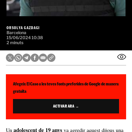
ORSOLYA GAZDAGI
Barcelona
15/06/2024 10:38
2 minuts
Afegeix El Caso a les teves fonts preferides de Google de manera
gratuïta
ACTIVAR ARA →
adolescent de 19 anys
Un
va agredir aquest dijous una