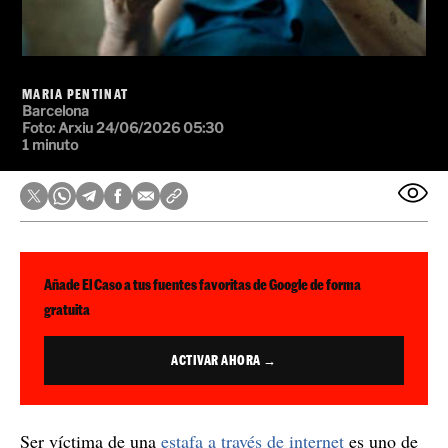
MARIA PENTINAT
Barcelona
Foto: Arxiu
24/06/2026 05:30
1 minuto
Añade El Caso a tus fuentes favoritas de Google de forma
gratuita
ACTIVAR AHORA →
Ser víctima de una
estafa a través de internet
es uno de