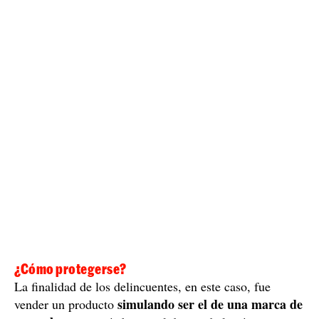
el núcleo gráfico o los módulos de memoria— para
número de serie original.
eliminar el
Después,
volvieron a grabar con un láser otros números, para
hacerlo todo más real.