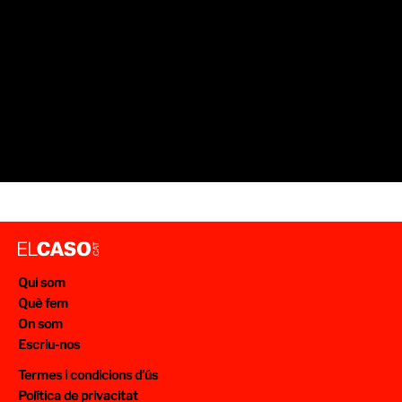
Qui som
Què fem
On som
Escriu-nos
Termes i condicions d’ús
Política de privacitat