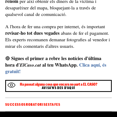
renom
per així obtenir els diners de la víctima i
desaparèixer del mapa, bloquejant-la a través de
qualsevol canal de comunicació.
A l'hora de fer una compra per internet, és important
revisar-ho tot dues vegades
abans de fer el pagament.
Els experts recomanen demanar fotografies al venedor i
mirar els comentaris d'altres usuaris.
Sigues el primer a rebre les notícies d'última
🔴
hora d'
al teu WhatsApp.
Clica aquí, és
ElCaso.cat
gratuït!
Ha passat alguna cosa que encara no surt a EL CASO?
AVISA'NS DES D'AQUÍ
SUCCESSOS
ROBATORIS
ESTAFES