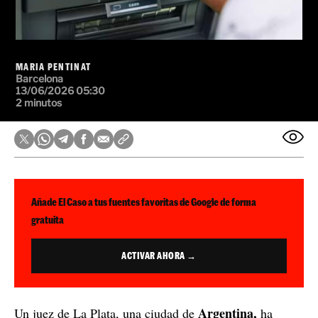
MARIA PENTINAT
Barcelona
13/06/2026 05:30
2 minutos
Añade El Caso a tus fuentes favoritas de Google de forma
gratuita
ACTIVAR AHORA →
Argentina,
Un juez de La Plata, una ciudad de
ha