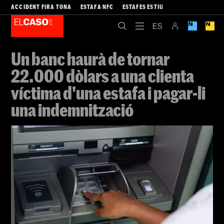
ACCIDENT FIRA TONA
ESTAFA NFC
ESTAFES ESTIU
Un banc haurà de tornar
22.000 dòlars a una clienta
víctima d'una estafa i pagar-li
una indemnització