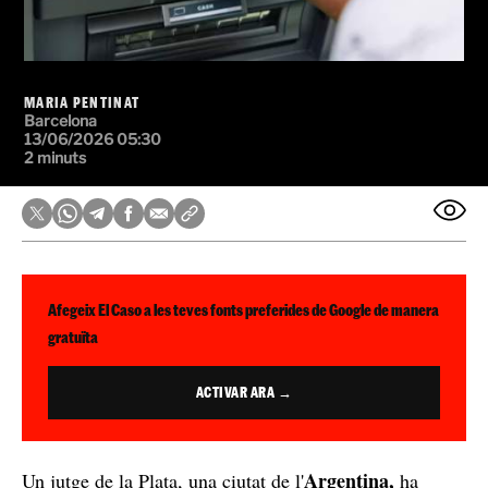
MARIA PENTINAT
Barcelona
13/06/2026 05:30
2 minuts
Afegeix El Caso a les teves fonts preferides de Google de manera
gratuïta
ACTIVAR ARA →
Argentina,
Un jutge de la Plata, una ciutat de l'
ha