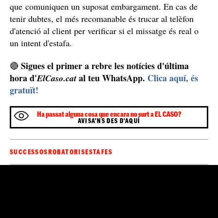
que comuniquen un suposat embargament. En cas de
tenir dubtes, el més recomanable és trucar al telèfon
d'atenció al client per verificar si el missatge és real o
un intent d'estafa.
Sigues el primer a rebre les notícies d'última
🔴
hora d'
al teu WhatsApp.
Clica aquí, és
ElCaso.cat
gratuït!
Ha passat alguna cosa que encara no surt a EL CASO?
AVISA'NS DES D'AQUÍ
SUCCESSOS
ROBATORIS
ESTAFES