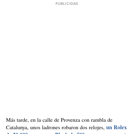
se registran varios asaltos, sea en tiendas o también en
la vía pública. Este jueves unos ladrones intentaron
Gran Vía
robar un reloj de 11.000 euros a un turista en
con Balmes
y un grupo de ciudadanos lo intentaron
evitar.