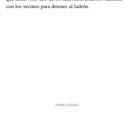
Uno de los ladrones, estirado en el suelo, entre Conde de Borrell y
Parlamento, en el Eixample / ElCaso.cat
Un
Poco rato después también pudo ser detenido.
agente de los Mossos d'Esquadra fuera de servicio
,
que tenía visto uno de los ladrones, colaboró también