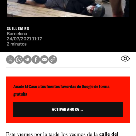
GUILLEM RS
Barcelona
24/07/2021 11:17
2 minutos
Añade El Caso a tus fuentes favoritas de Google de forma
gratuita
ACTIVAR AHORA →
calle del
Este viernes por la tarde los vecinos de la