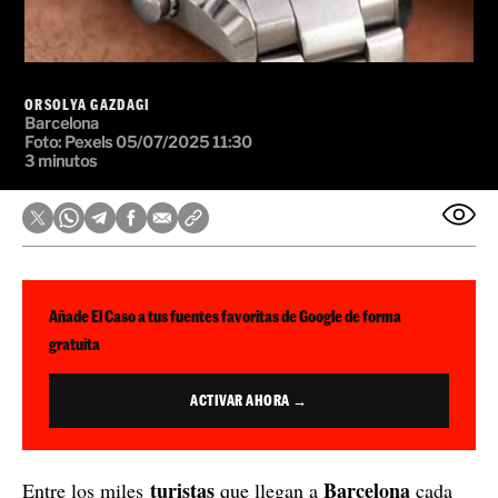
ORSOLYA GAZDAGI
Barcelona
Foto: Pexels
05/07/2025 11:30
3 minutos
Añade El Caso a tus fuentes favoritas de Google de forma
gratuita
ACTIVAR AHORA →
turistas
Barcelona
Entre los miles
que llegan a
cada