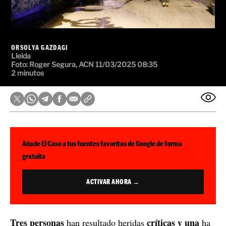
ORSOLYA GAZDAGI
Lleida
Foto: Roger Segura, ACN
11/03/2025 08:35
2 minutos
Añade El Caso a tus fuentes favoritas de Google de forma
gratuita
ACTIVAR AHORA →
Tres personas
críticas y
una
han resultado heridas
ha