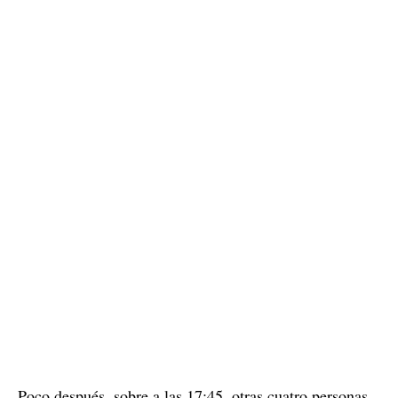
Poco después, sobre a las 17:45, otras cuatro personas