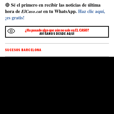
Disparan para demostrar que tienen armas, que las
pueden usar y que quieren ganar el control de la zona,
pero no es habitual que se hagan daño, que lleguen a
herirse con disparos. En el caso de esta noche, la única
herida es una mujer que ha recibido el impacto de una
bala por un rebote, una bala perdida. La investigación
de la policía catalana tendrá que identificar, con las
imágenes, a los pistoleros para poder arrestarlos. No
contarán con la ayuda ni colaboración de los vecinos.
Por encubrimiento o miedo, la gente que vive en la
Mossos
Mina no suele ayudar a los
, salvo en un tema
de vida o muerte. Del análisis de la zona, realizado por
agentes de los Mossos, se cree que se dispararon más
de 150 tiros. Se encontraron casquillos en el suelo, de
diferentes calibres, con algunas de las balas sin detonar.