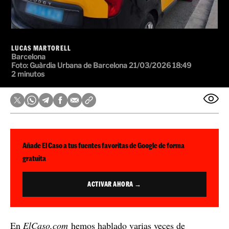
LUCAS MARTORELL
Barcelona
Foto: Guàrdia Urbana de Barcelona
21/03/2026 18:49
2 minutos
Añade El Caso a tus fuentes favoritas de Google de forma
gratuita
ACTIVAR AHORA →
En
ElCaso.com
hemos hablado varias veces de