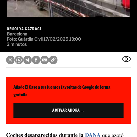
ORSOLYA GAZDAGI
Barcelona
Foto: Guàrdia Civil
17/02/2025 13:00
2 minutos
Añade El Caso a tus fuentes favoritas de Google de forma
gratuita
ACTIVAR AHORA →
Coches desaparecidos durante la
DANA
que azotó