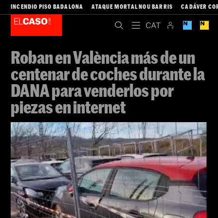
INCENDIO PISO BADALONA
ATAQUE MORTAL NOU BARRIS
CADÁVER CO
Roban en València más de un
centenar de coches durante la
DANA para venderlos por
piezas en internet