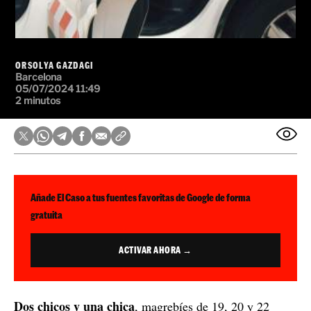
ORSOLYA GAZDAGI
Barcelona
05/07/2024 11:49
2 minutos
Añade El Caso a tus fuentes favoritas de Google de forma
gratuita
ACTIVAR AHORA →
Dos chicos y una chica
, magrebíes de 19, 20 y 22