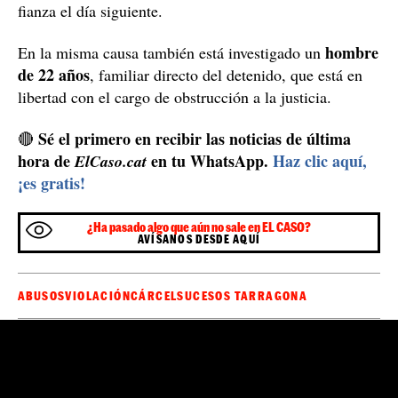
fianza el día siguiente.
hombre
En la misma causa también está investigado un
de 22 años
, familiar directo del detenido, que está en
libertad con el cargo de obstrucción a la justicia.
Sé el primero en recibir las noticias de última
🔴
hora de
en tu WhatsApp.
Haz clic aquí,
ElCaso.cat
¡es gratis!
¿Ha pasado algo que aún no sale en EL CASO?
AVÍSANOS DESDE AQUÍ
ABUSOS
VIOLACIÓN
CÁRCEL
SUCESOS TARRAGONA