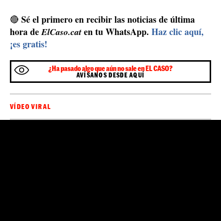
La periodista que graba los hechos afirma que los
acompañantes, que estaban en los asientos de atrás, son
abogados y le han recomendado al hombre que no salga
del vehículo. Aunque no conocemos el final de esta
rocambolesca historia, lo más lógico es que el hombre
fuera detenido y haya sido sancionado por sus actos.
Aunque ya ha pasado a ser conocido por sus respuestas
y muchas personas ya usan su imagen como meme en
las redes sociales.