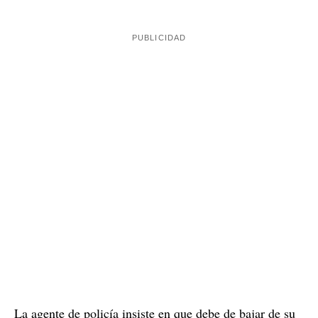
En primer lugar, el hombre bromea con que la agente
de policía que le está sujetando el brazo es su amante.
Pese a ello, mantiene una actitud seria y no se ríe en
ningún momento. Después, una periodista que
presenció los hechos habla con él y le pregunta sobre su
procedencia, el conductor no se lo piensa y le responde
rápidamente que es de Ucrania.