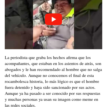
vehículo y el hombre le responde indignado con una
vengo de la guerra". Para
afirmación sorprendente: "
después decir que todo lo que le está ocurriendo es
"una falta de respeto".
No parecía tener intención
alguna de salir de su coche, incluso bromeó
preguntando "¿por dónde?", cuando los policías le
decían que debía de abandonar el turismo.
Parecía que estaba bajo los efectos del alcohol
Al hombre le costaba mucho vocalizar con claridad.
Hay algunas palabras que dice que no se entienden,
parece estar algo desorientado
incluso
. No hace caso
a las indicaciones de los agentes de policía y bromea
con ellos sobre una situación muy seria. Incluso decide
no darles las llaves del coche después de que se las
pidieran varias veces.