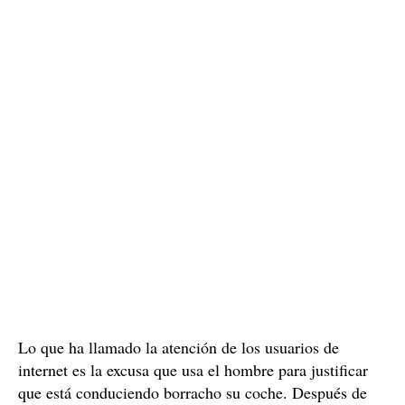
con su vehículo bajo los efectos del alcohol. Muchas
personas han compartido este clip en sus redes sociales
se ha convertido ya en un meme
y
por los comentarios
que dice el conductor después de ser descubierto
cometiendo un delito.