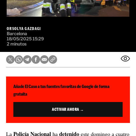
ORSOLYA GAZDAGI
Barcelona
18/05/2025 15:29
2 minutos
Añade El Caso a tus fuentes favoritas de Google de forma
gratuita
ACTIVAR AHORA →
Policía Nacional
detenido
La
ha
este domingo a cuatro