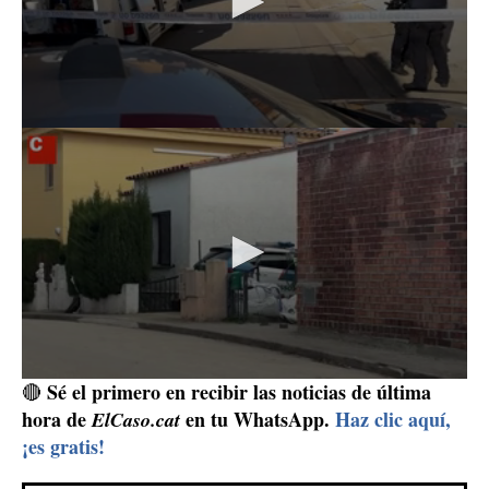
Mossos d'Esquadra
Los
, que han abierto esta mañana
investigación
una
y han trabajado para encontrar al
supuesto autor de los hechos, el padre, mantienen bajo
secreto de sumario el caso. La División de
DIC
Investigación Criminal (
) intenta averiguar en estos
momentos las motivaciones y causas del crimen de este
miércoles en Bellcaire, un pequeño pueblo de 730
habitantes en el Baix Empordà (Girona). El principal
sospechoso, el padre y pareja de la mujer, ha decidido
silencio
guardar
, incluso durante la detención de los
agentes.