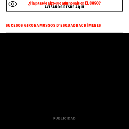
Sé el primero en recibir las noticias de última
🔴
hora de
en tu WhatsApp.
Haz clic aquí,
ElCaso.cat
¡es gratis!
¿Ha pasado algo que aún no sale en EL CASO?