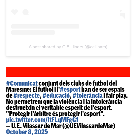
A post shared by C.E Llinars (@cellinars)
#Comunicat
conjunt dels clubs de futbol del
Maresme: El futbol i l'
#esport
han de ser espais
de
#respecte
,
#educació
,
#tolerància
i fair play.
No permetrem que la violència i la intolerància
destrueixin el veritable esperit de l'esport.
"Protegir l'àrbitre és protegir l'esport".
pic.twitter.com/ItFLqMFgG1
— U.E. Vilassar de Mar (@UEVilassardeMar)
October 8, 2025