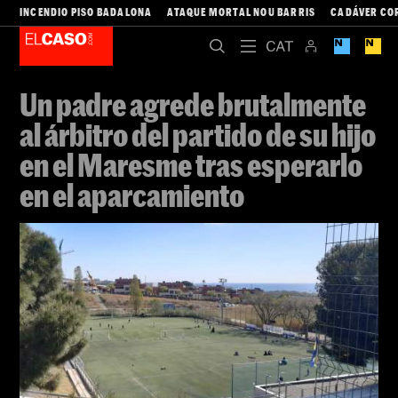
INCENDIO PISO BADALONA
ATAQUE MORTAL NOU BARRIS
CADÁVER CO
Un padre agrede brutalmente
al árbitro del partido de su hijo
en el Maresme tras esperarlo
en el aparcamiento