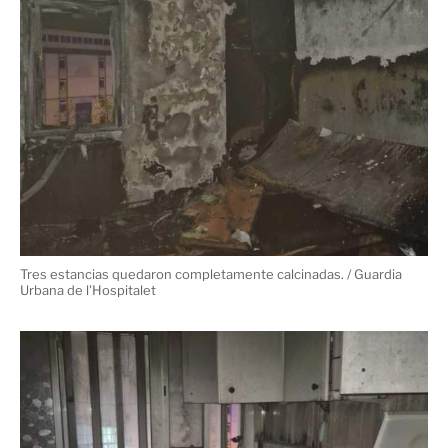
tres de las
Con respecto a la afectación del fuego,
estancias de la vivienda quedaron completamente
calcinadas
, mientras que el resto del piso quedó
afectado por el humo y las altas temperaturas. La
familia tuvo que ser desalojada y se activó el asistente
social municipal, pero no fue necesaria su intervención
porque el seguro del hogar que tenían contratado cubría
alojamiento temporal para la familia
un
. Con
respecto al resto de vecinos, una vez hechas las
correspondientes comprobaciones y confirmado que no
había presencia de monóxido de carbono en el edificio,
pudieron volver a sus domicilios.