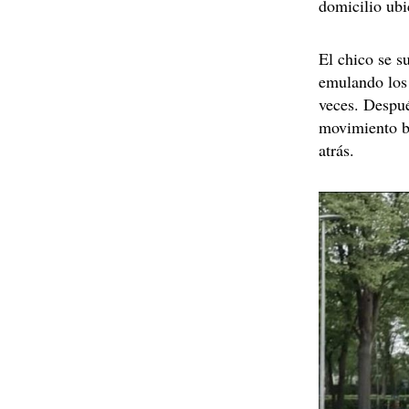
domicilio ubi
El chico se s
emulando los 
veces. Despu
movimiento b
atrás.