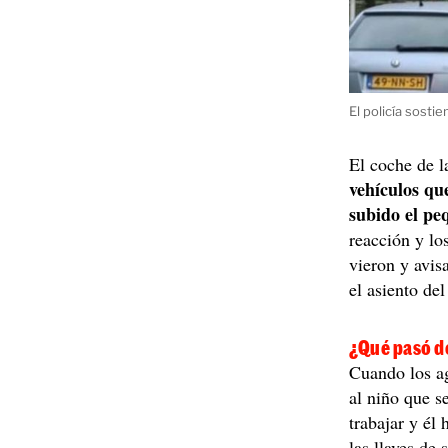
El policía sosti
El coche de 
vehículos qu
subido el pe
reacción y lo
vieron y avis
el asiento de
¿Qué pasó 
Cuando los ag
al niño que se
trabajar y él
las llaves de