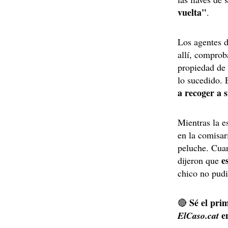
vuelta"
.
Los agentes d
allí, comprob
propiedad de 
lo sucedido.
a recoger a s
Mientras la e
en la comisar
peluche. Cuan
es
dijeron que
chico no pudi
Sé el prim
🔴
e
ElCaso.cat