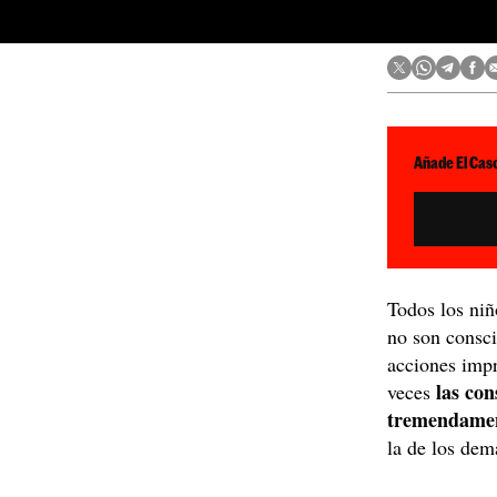
Añade El Caso
Todos los niñ
no son consci
acciones impr
las con
veces
tremendamen
la de los dem