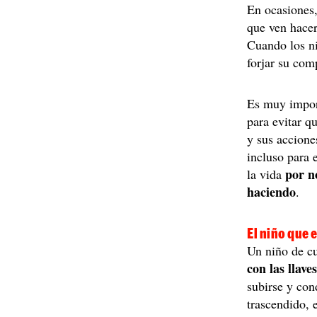
En ocasiones,
que ven hacer
Cuando los ni
forjar su com
Es muy import
para evitar q
y sus accione
incluso para 
por no
la vida
haciendo
.
El niño que
Un niño de c
con las llav
subirse y con
trascendido, 