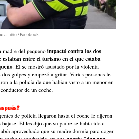
ene al niño / Facebook
impactó contra los dos
la madre del pequeño
e estaban entre el turismo en el que estaba
queño
. Él se mostró asustado por la violenta
s dos golpes y empezó a gritar. Varias personas le
aron a la policía de que habían visto a un menor en
l conductor de un coche.
después?
entes de policía llegaron hasta el coche le dijeron
 bajase. Él les dijo que su padre se había ido a
 había aprovechado que su madre dormía para coger
quería "dar una
 su coche y conducirlo, ya que