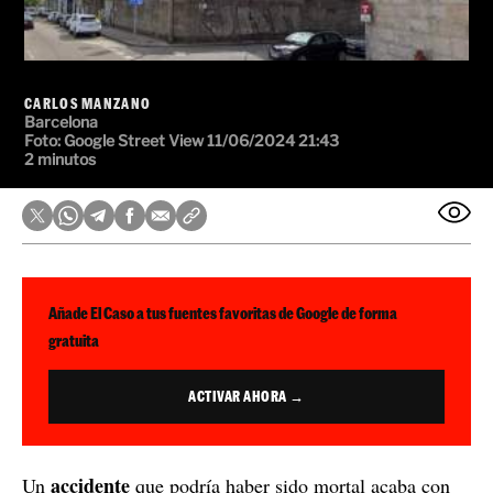
CARLOS MANZANO
Barcelona
Foto:
Google Street View
11/06/2024 21:43
2 minutos
Añade El Caso a tus fuentes favoritas de Google de forma
gratuita
ACTIVAR AHORA →
accidente
Un
que podría haber sido mortal acaba con