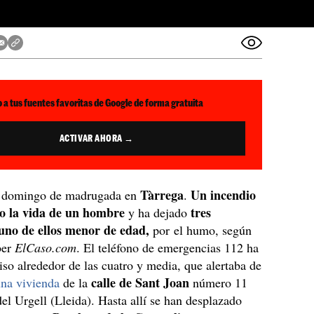
 a tus fuentes favoritas de Google de forma gratuita
ACTIVAR AHORA →
Tàrrega
Un incendio
e domingo de madrugada en
.
o la vida de un hombre
tres
y ha dejado
uno de ellos menor de edad,
por el humo, según
ber
ElCaso.com
. El teléfono de emergencias 112 ha
viso alrededor de las cuatro y media, que alertaba de
calle de Sant Joan
una vivienda
de la
número 11
del Urgell (Lleida). Hasta allí se han desplazado