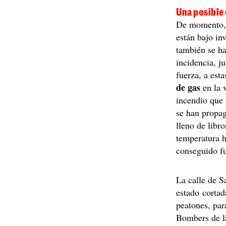
Una posible 
De momento
están bajo in
también se ha
incidencia, j
fuerza, a est
de gas
en la 
incendio que 
se han propag
lleno de libr
temperatura h
conseguido fu
La calle de S
estado cortad
peatones, para
Bombers de la