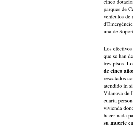
cinco dotacio
parques de Ce
vehículos de 
d'Emergèncie
una de Sopor
Los efectivos
que se han de
tres pisos. L
de cinco año
rescatados co
atendido in s
Vilanova de L
cuarta perso
vivienda dond
hacer nada pa
su muerte
en