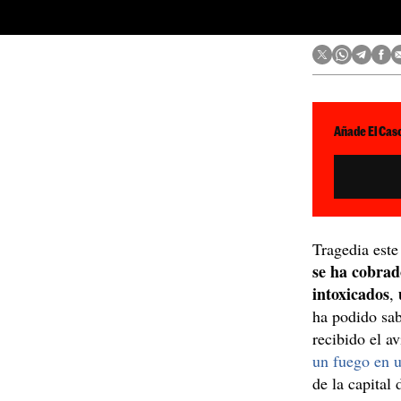
Añade El Caso
Tragedia est
se ha cobrad
intoxicados
,
ha podido sa
recibido el a
un fuego en 
de la capital 