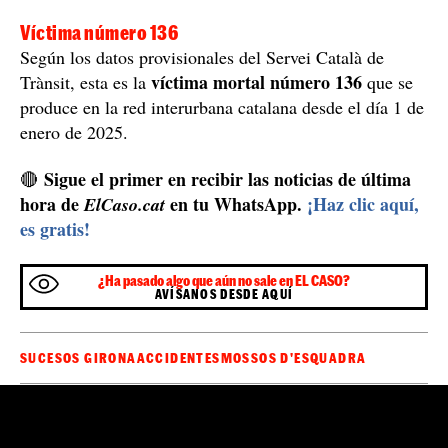
Víctima número 136
Según los datos provisionales del Servei Català de
víctima mortal número 136
Trànsit, esta es la
que se
produce en la red interurbana catalana desde el día 1 de
enero de 2025.
Sigue el primer en recibir las noticias de última
🔴
hora de
en tu WhatsApp.
¡Haz clic aquí,
ElCaso.cat
es gratis!
¿Ha pasado algo que aún no sale en EL CASO?
AVÍSANOS DESDE AQUÍ
SUCESOS GIRONA
ACCIDENTES
MOSSOS D'ESQUADRA