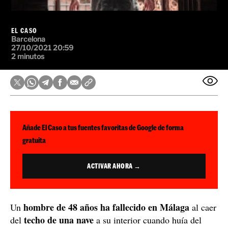
EL CASO
Barcelona
27/10/2021 20:59
2 minutos
Añade El Caso a tus fuentes favoritas de Google de forma
gratuita
ACTIVAR AHORA →
hombre de 48 años ha fallecido en Málaga
Un
al caer
techo de una nave
del
a su interior cuando huía del