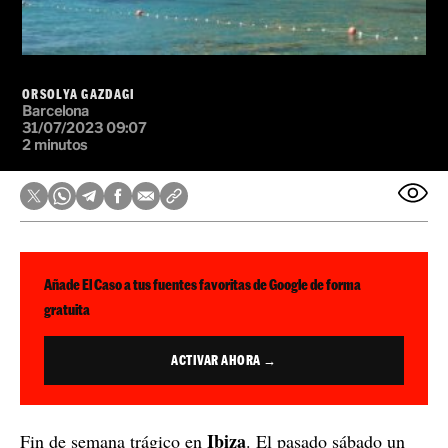
ORSOLYA GAZDAGI
Barcelona
31/07/2023 09:07
2 minutos
Añade El Caso a tus fuentes favoritas de Google de forma
gratuita
ACTIVAR AHORA →
Ibiza
Fin de semana trágico en
. El pasado sábado un