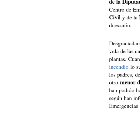
de la Diputa
Centro de Eme
Civil
y de la
dirección.
Desgraciadame
vida de las c
plantas. Cuan
incendio
lo su
los padres, d
menor d
otro
han podido ha
según han in
Emergencias 