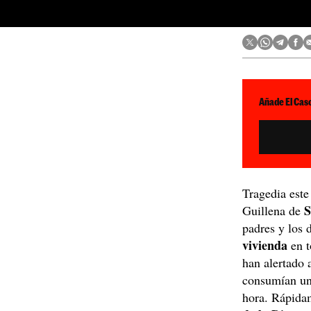
Añade El Caso
Tragedia est
S
Guillena de
padres y los 
vivienda
en t
han alertado 
consumían un
hora. Rápidam