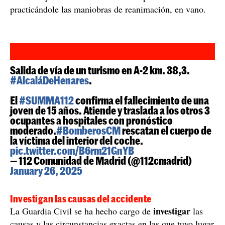
practicándole las maniobras de reanimación, en vano.
Salida de vía de un turismo en A-2 km. 38,3.
#AlcaláDeHenares
.
El
#SUMMA112
confirma el fallecimiento de una
joven de 15 años. Atiende y traslada a los otros 3
ocupantes a hospitales con pronóstico
moderado.
#BomberosCM
rescatan el cuerpo de
la víctima del interior del coche.
pic.twitter.com/B6rm21GnYB
— 112 Comunidad de Madrid (@112cmadrid)
January 26, 2025
Investigan las causas del accidente
investigar
La Guardia Civil se ha hecho cargo de
las
causas y las circunstancias exactas en las que tuvo lugar