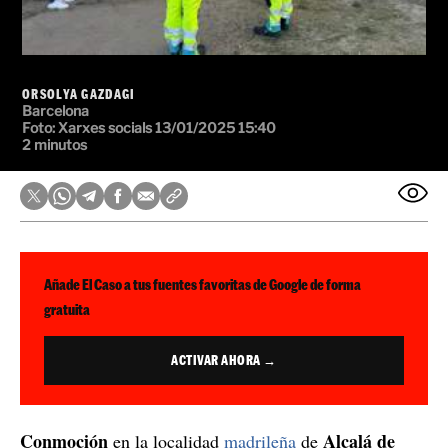
ORSOLYA GAZDAGI
Barcelona
Foto: Xarxes socials
13/01/2025 15:40
2 minutos
Añade El Caso a tus fuentes favoritas de Google de forma
gratuita
ACTIVAR AHORA →
Conmoción
Alcalá de
en la localidad
madrileña
de