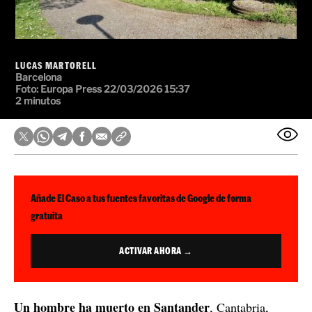
LUCAS MARTORELL
Barcelona
Foto: Europa Press
22/03/2026 15:37
2 minutos
Añade El Caso a tus fuentes favoritas de Google de forma
gratuita
ACTIVAR AHORA →
Un hombre ha muerto en Santander
, Cantabria,