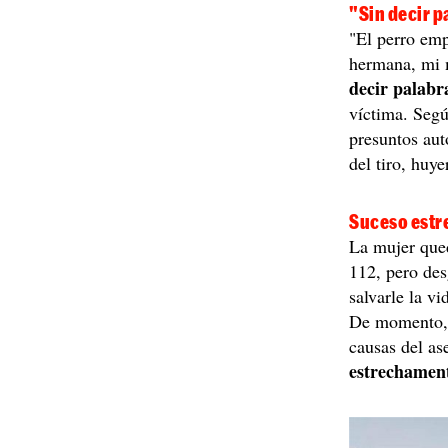
"Sin decir p
"El perro emp
hermana, mi m
decir palabr
víctima. Segú
presuntos aut
del tiro, huye
Suceso estr
La mujer que
112, pero de
salvarle la v
De momento, n
causas del as
estrechament