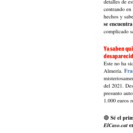
detalles de e
centrando en 
hechos y sabe
se encuentra
complicado s
Ya saben qui
desaparecid
Este no ha si
Fra
Almería.
misteriosamen
del 2021. Des
presunto auto
1.000 euros r
Sé el prim
🔴
e
ElCaso.cat