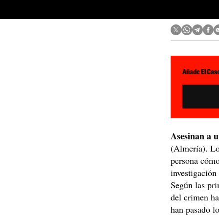
Añade El Caso
Asesinan a u
(Almería). Lo
persona cómo 
investigación
Según las pri
del crimen ha
han pasado lo