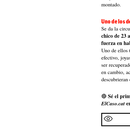
montado.
Uno de los d
Se da la circ
chico de 23 
fuerza en ha
Uno de ellos 
efectivo, joy
ser recuperad
en cambio, ac
descubrieran 
Sé el prim
🔴
e
ElCaso.cat