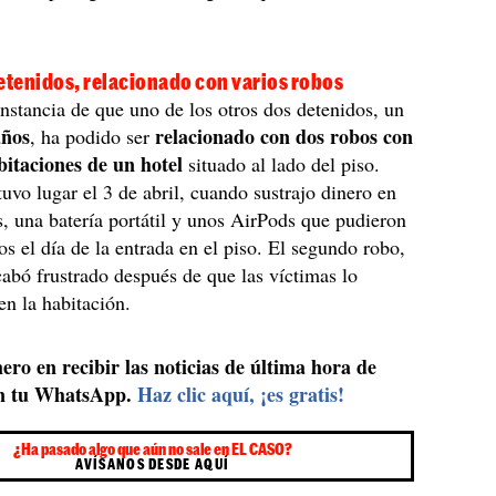
etenidos, relacionado con varios robos
unstancia de que uno de los otros dos detenidos, un
años
relacionado con dos robos con
, ha podido ser
bitaciones de un hotel
situado al lado del piso.
tuvo lugar el 3 de abril, cuando sustrajo dinero en
as, una batería portátil y unos AirPods que pudieron
os el día de la entrada en el piso. El segundo robo,
abó frustrado después de que las víctimas lo
en la habitación.
ero en recibir las noticias de última hora de
n tu WhatsApp.
Haz clic aquí, ¡es gratis!
¿Ha pasado algo que aún no sale en EL CASO?
AVÍSANOS DESDE AQUÍ