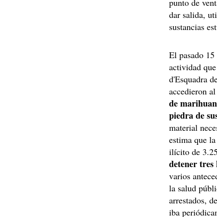
punto de vent
dar salida, u
sustancias es
El pasado 15 
actividad que
d'Esquadra d
accedieron al
de marihuana
piedra de su
material nece
estima que la
ilícito de 3.
detener tres
varios antece
la salud públ
arrestados, d
iba periódica