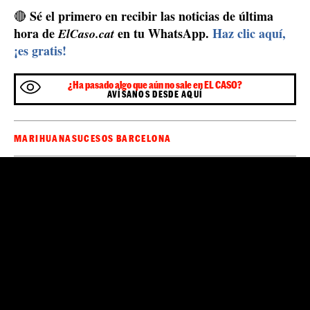
13 millones de euros
asciende a los
en el mercado
ilegal de destino de la sustancia.
Esta nueva vez policial supuso que el grupo investigado
tuviera intención de trasladar de nuevo su actividad a
una nueva nave industrial que alquilaron en la provincia
de Alicante, y que en el momento de las detenciones
estaban condicionando como nueva base de
operaciones. Este martes 27 de julio se realizaron las
detenciones de los investigados, y cinco entradas y
registros en la comarca del Garraf y una en Alicante.
Juzgado
Los cuatro detenidos pasaron a disposición del
de Instrucción número 7 de Vilanova i la Geltrú
, el
cual decretó el ingreso en la prisión para dos de ellos.
La operación continúa abierta y los Mossos d'Esquadra
no descartan más detenciones.