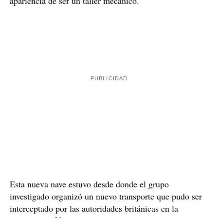
Cambio de nave: de Sant Sadurní en Sant Pere de
Ribes
La investigación llevada a cabo por el equipo conjunto
formado por Mossos d'Esquadra y Vigilancia Aduanera,
comprobó que el comiso de la carga en Francia,
provocó en los investigados algunos cambios en la
Sant Sadurní
operativa delictiva. Dejaron la nave de
d'Anoia
, y trasladaron su base de operaciones en una
Sant Pere de Ribes
nueva nave a
, camuflada bajo la
apariencia de ser un taller mecánico.