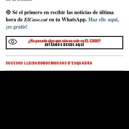
Con toda la información obtenida los pudieron rastrear
sala de apuestas
a avenida Prat de la
hasta una
de l
Riba
, donde los detuvieron. Los dos pasarán pronto a
disposición del Juzgado de Instrucción en funciones de
guardia de Lleida. Habrá que ver si el hombre vuelve a
salir en libertad y continúa con sus robos en vehículos
de la ciudad.